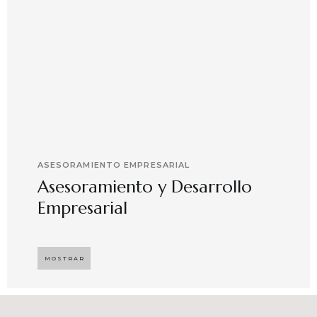
ASESORAMIENTO EMPRESARIAL
Asesoramiento y Desarrollo
Empresarial
Implementando propuestas que buscan
desarrollar el compromiso y motivación en el
MOSTRAR
capital humano en ambientes de trabajo más
agradables y potenciadores de una mayor
competitividad, enfocándose en resultados