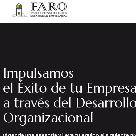
Impulsamos
el Éxito de tu Empres
a través del Desarroll
Organizacional
¡Agenda una asesoría y lleva tu equipo al siguiente niv