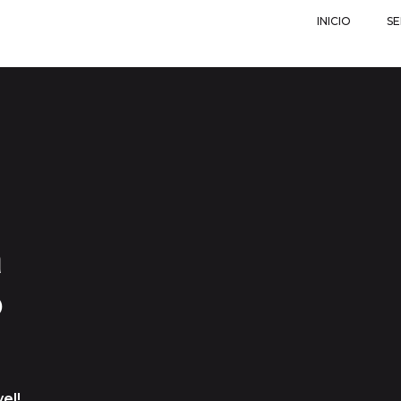
INICIO
SE
a
o
el!