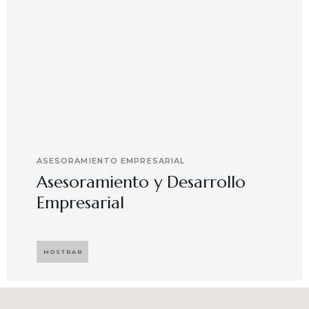
ASESORAMIENTO EMPRESARIAL
Asesoramiento y Desarrollo
Empresarial
Implementando propuestas que buscan
desarrollar el compromiso y motivación en el
MOSTRAR
capital humano en ambientes de trabajo más
agradables y potenciadores de una mayor
competitividad, enfocándose en resultados