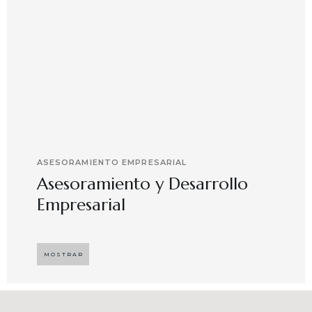
ASESORAMIENTO EMPRESARIAL
Asesoramiento y Desarrollo
Empresarial
Implementando propuestas que buscan
desarrollar el compromiso y motivación en el
MOSTRAR
capital humano en ambientes de trabajo más
agradables y potenciadores de una mayor
competitividad, enfocándose en resultados