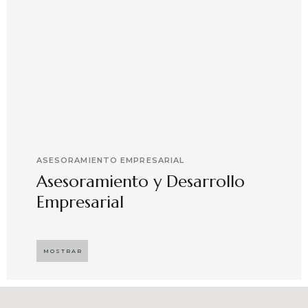
ASESORAMIENTO EMPRESARIAL
Asesoramiento y Desarrollo
Empresarial
Implementando propuestas que buscan
desarrollar el compromiso y motivación en el
MOSTRAR
capital humano en ambientes de trabajo más
agradables y potenciadores de una mayor
competitividad, enfocándose en resultados