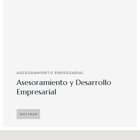
ASESORAMIENTO EMPRESARIAL
Asesoramiento y Desarrollo
Empresarial
Implementando propuestas que buscan
desarrollar el compromiso y motivación en el
MOSTRAR
capital humano en ambientes de trabajo más
agradables y potenciadores de una mayor
competitividad, enfocándose en resultados