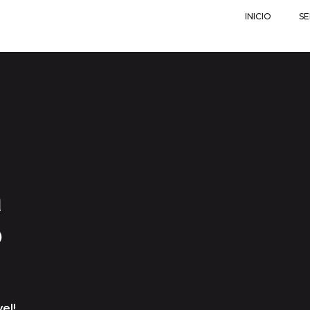
INICIO
SE
a
o
el!