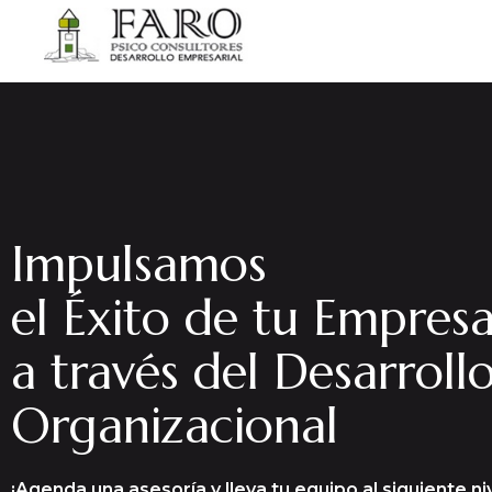
Impulsamos
el Éxito de tu Empres
a través del Desarroll
Organizacional
¡Agenda una asesoría y lleva tu equipo al siguiente niv