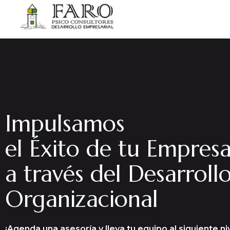
Impulsamos
el Éxito de tu Empres
a través del Desarroll
Organizacional
¡Agenda una asesoría y lleva tu equipo al siguiente niv