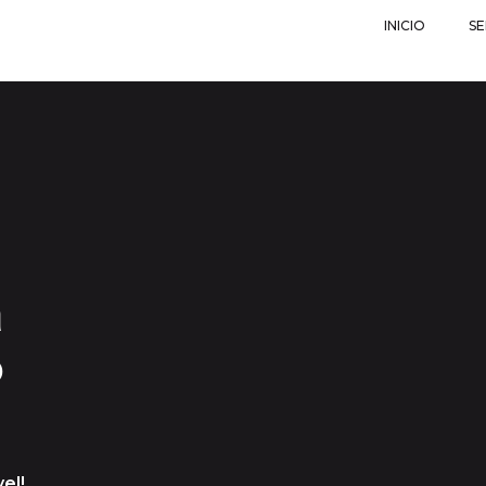
INICIO
SE
a
o
el!