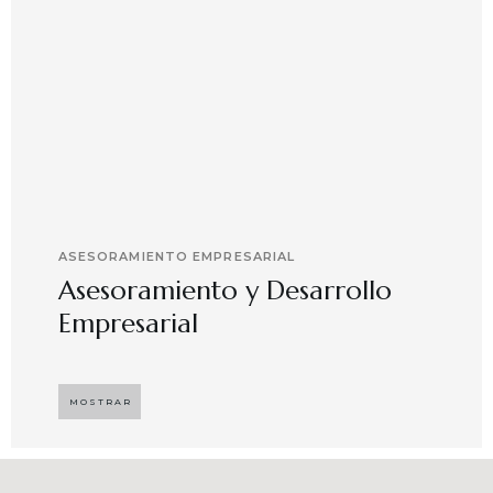
ASESORAMIENTO EMPRESARIAL
Asesoramiento y Desarrollo
Empresarial
Implementando propuestas que buscan
desarrollar el compromiso y motivación en el
MOSTRAR
capital humano en ambientes de trabajo más
agradables y potenciadores de una mayor
competitividad, enfocándose en resultados