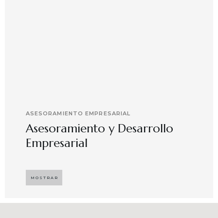
ASESORAMIENTO EMPRESARIAL
Asesoramiento y Desarrollo
Empresarial
Implementando propuestas que buscan
desarrollar el compromiso y motivación en el
MOSTRAR
capital humano en ambientes de trabajo más
agradables y potenciadores de una mayor
competitividad, enfocándose en resultados