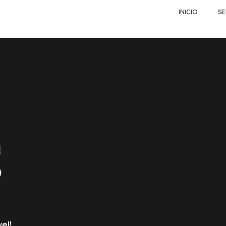
INICIO
SE
a
o
el!