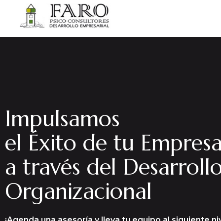
Impulsamos
el Éxito de tu Empres
a través del Desarroll
Organizacional
¡Agenda una asesoría y lleva tu equipo al siguiente niv