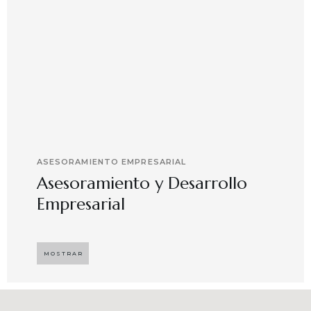
ASESORAMIENTO EMPRESARIAL
Asesoramiento y Desarrollo
Empresarial
Implementando propuestas que buscan
desarrollar el compromiso y motivación en el
MOSTRAR
capital humano en ambientes de trabajo más
agradables y potenciadores de una mayor
competitividad, enfocándose en resultados