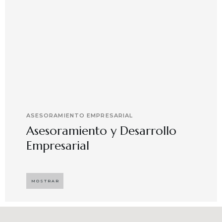
ASESORAMIENTO EMPRESARIAL
Asesoramiento y Desarrollo
Empresarial
Implementando propuestas que buscan
desarrollar el compromiso y motivación en el
MOSTRAR
capital humano en ambientes de trabajo más
agradables y potenciadores de una mayor
competitividad, enfocándose en resultados