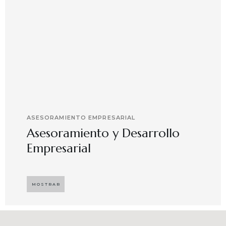
ASESORAMIENTO EMPRESARIAL
Asesoramiento y Desarrollo
Empresarial
Implementando propuestas que buscan
desarrollar el compromiso y motivación en el
MOSTRAR
capital humano en ambientes de trabajo más
agradables y potenciadores de una mayor
competitividad, enfocándose en resultados