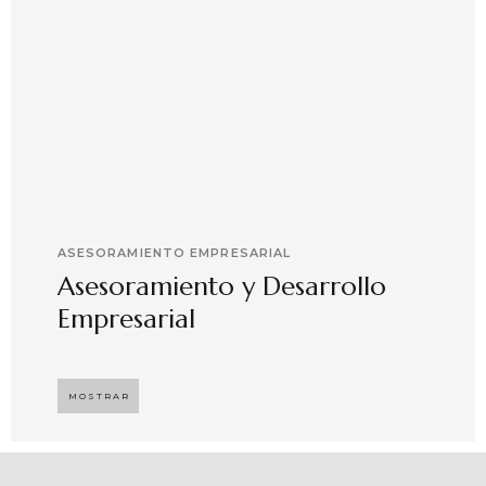
ASESORAMIENTO EMPRESARIAL
Asesoramiento y Desarrollo
Empresarial
Implementando propuestas que buscan
desarrollar el compromiso y motivación en el
MOSTRAR
capital humano en ambientes de trabajo más
agradables y potenciadores de una mayor
competitividad, enfocándose en resultados