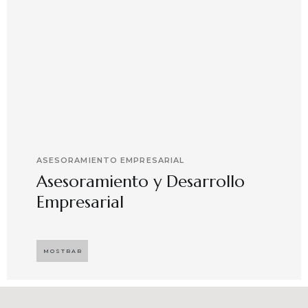
ASESORAMIENTO EMPRESARIAL
Asesoramiento y Desarrollo
Empresarial
Implementando propuestas que buscan
desarrollar el compromiso y motivación en el
MOSTRAR
capital humano en ambientes de trabajo más
agradables y potenciadores de una mayor
competitividad, enfocándose en resultados