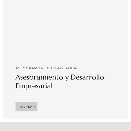
ASESORAMIENTO EMPRESARIAL
Asesoramiento y Desarrollo
Empresarial
Implementando propuestas que buscan
desarrollar el compromiso y motivación en el
MOSTRAR
capital humano en ambientes de trabajo más
agradables y potenciadores de una mayor
competitividad, enfocándose en resultados