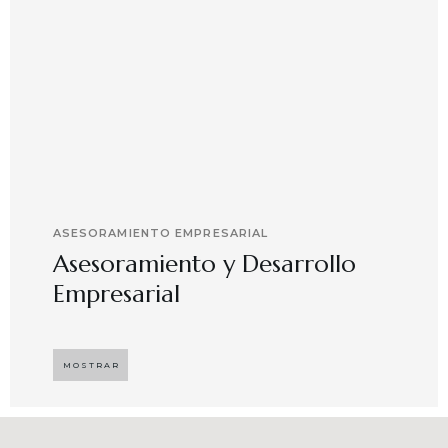
ASESORAMIENTO EMPRESARIAL
Asesoramiento y Desarrollo
Empresarial
Implementando propuestas que buscan
desarrollar el compromiso y motivación en el
MOSTRAR
capital humano en ambientes de trabajo más
agradables y potenciadores de una mayor
competitividad, enfocándose en resultados