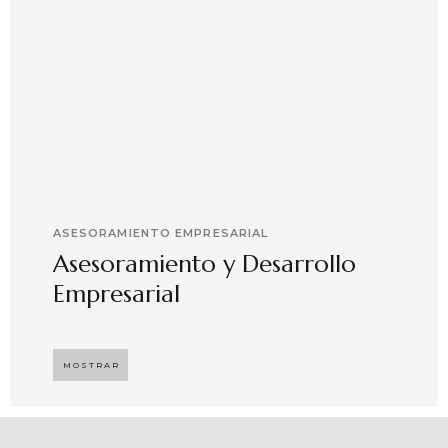
ASESORAMIENTO EMPRESARIAL
Asesoramiento y Desarrollo
Empresarial
Implementando propuestas que buscan
desarrollar el compromiso y motivación en el
MOSTRAR
capital humano en ambientes de trabajo más
agradables y potenciadores de una mayor
competitividad, enfocándose en resultados