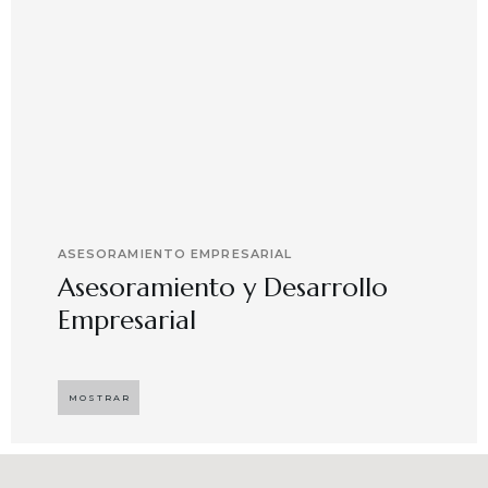
ASESORAMIENTO EMPRESARIAL
Asesoramiento y Desarrollo
Empresarial
Implementando propuestas que buscan
desarrollar el compromiso y motivación en el
MOSTRAR
capital humano en ambientes de trabajo más
agradables y potenciadores de una mayor
competitividad, enfocándose en resultados