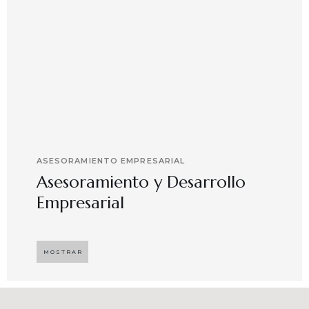
ASESORAMIENTO EMPRESARIAL
Asesoramiento y Desarrollo
Empresarial
Implementando propuestas que buscan
desarrollar el compromiso y motivación en el
MOSTRAR
capital humano en ambientes de trabajo más
agradables y potenciadores de una mayor
competitividad, enfocándose en resultados