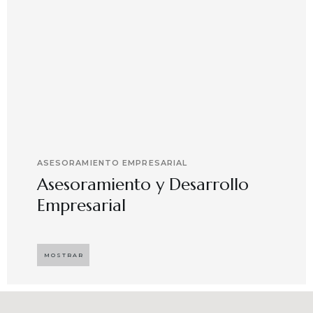
ASESORAMIENTO EMPRESARIAL
Asesoramiento y Desarrollo
Empresarial
Implementando propuestas que buscan
desarrollar el compromiso y motivación en el
MOSTRAR
capital humano en ambientes de trabajo más
agradables y potenciadores de una mayor
competitividad, enfocándose en resultados