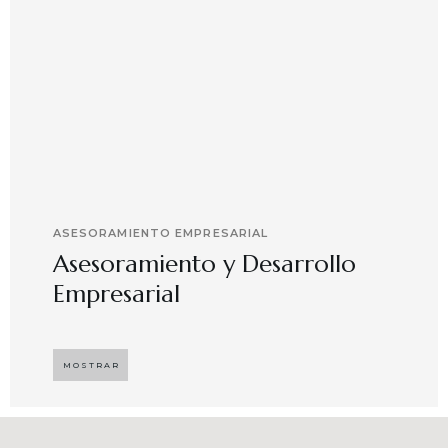
ASESORAMIENTO EMPRESARIAL
Asesoramiento y Desarrollo
Empresarial
Implementando propuestas que buscan
desarrollar el compromiso y motivación en el
MOSTRAR
capital humano en ambientes de trabajo más
agradables y potenciadores de una mayor
competitividad, enfocándose en resultados