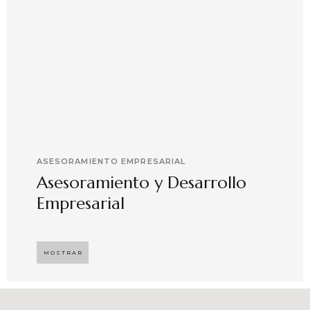
ASESORAMIENTO EMPRESARIAL
Asesoramiento y Desarrollo
Empresarial
Implementando propuestas que buscan
desarrollar el compromiso y motivación en el
MOSTRAR
capital humano en ambientes de trabajo más
agradables y potenciadores de una mayor
competitividad, enfocándose en resultados