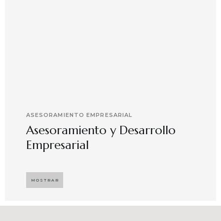
ASESORAMIENTO EMPRESARIAL
Asesoramiento y Desarrollo
Empresarial
Implementando propuestas que buscan
desarrollar el compromiso y motivación en el
MOSTRAR
capital humano en ambientes de trabajo más
agradables y potenciadores de una mayor
competitividad, enfocándose en resultados