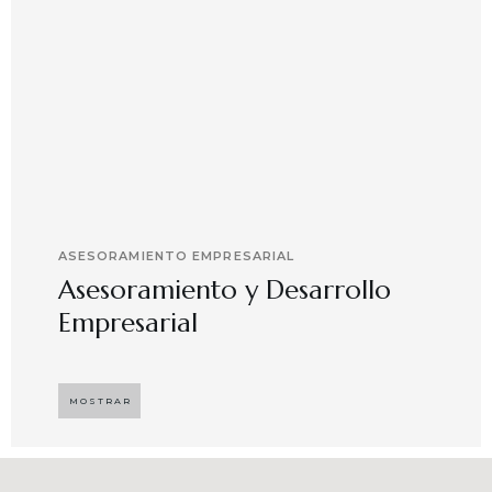
ASESORAMIENTO EMPRESARIAL
Asesoramiento y Desarrollo
Empresarial
Implementando propuestas que buscan
desarrollar el compromiso y motivación en el
MOSTRAR
capital humano en ambientes de trabajo más
agradables y potenciadores de una mayor
competitividad, enfocándose en resultados