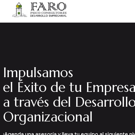
Impulsamos
el Éxito de tu Empres
a través del Desarroll
Organizacional
¡Agenda una asesoría y lleva tu equipo al siguiente niv