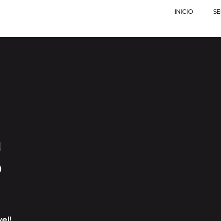
INICIO
SE
a
o
el!