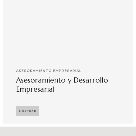
ASESORAMIENTO EMPRESARIAL
Asesoramiento y Desarrollo
Empresarial
Implementando propuestas que buscan
desarrollar el compromiso y motivación en el
MOSTRAR
capital humano en ambientes de trabajo más
agradables y potenciadores de una mayor
competitividad, enfocándose en resultados