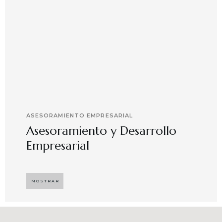
ASESORAMIENTO EMPRESARIAL
Asesoramiento y Desarrollo
Empresarial
Implementando propuestas que buscan
desarrollar el compromiso y motivación en el
MOSTRAR
capital humano en ambientes de trabajo más
agradables y potenciadores de una mayor
competitividad, enfocándose en resultados