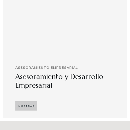
ASESORAMIENTO EMPRESARIAL
Asesoramiento y Desarrollo
Empresarial
Implementando propuestas que buscan
desarrollar el compromiso y motivación en el
MOSTRAR
capital humano en ambientes de trabajo más
agradables y potenciadores de una mayor
competitividad, enfocándose en resultados