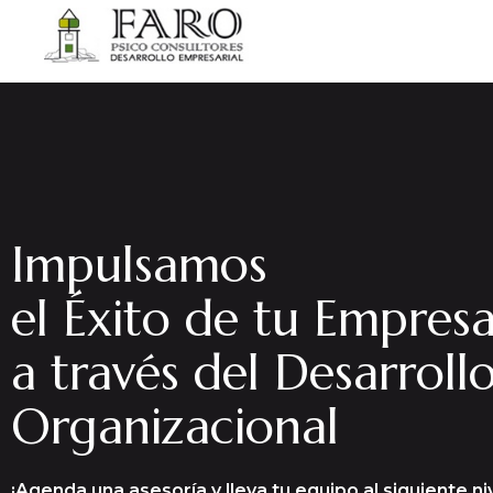
Impulsamos
el Éxito de tu Empres
a través del Desarroll
Organizacional
¡Agenda una asesoría y lleva tu equipo al siguiente niv