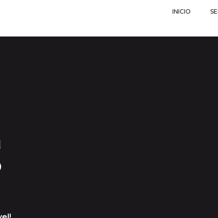
INICIO
SE
a
o
el!