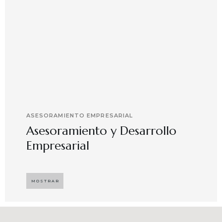
ASESORAMIENTO EMPRESARIAL
Asesoramiento y Desarrollo
Empresarial
Implementando propuestas que buscan
desarrollar el compromiso y motivación en el
MOSTRAR
capital humano en ambientes de trabajo más
agradables y potenciadores de una mayor
competitividad, enfocándose en resultados