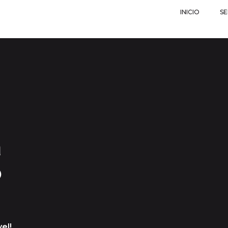
INICIO
SE
a
o
el!