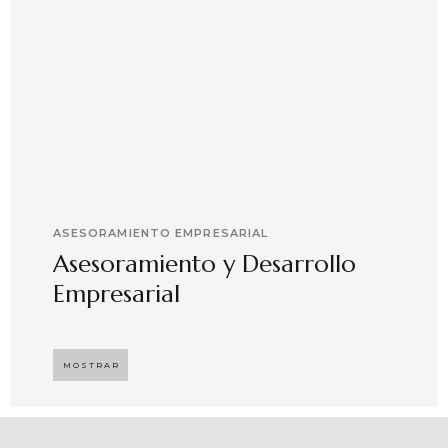
ASESORAMIENTO EMPRESARIAL
Asesoramiento y Desarrollo
Empresarial
Implementando propuestas que buscan
desarrollar el compromiso y motivación en el
MOSTRAR
capital humano en ambientes de trabajo más
agradables y potenciadores de una mayor
competitividad, enfocándose en resultados