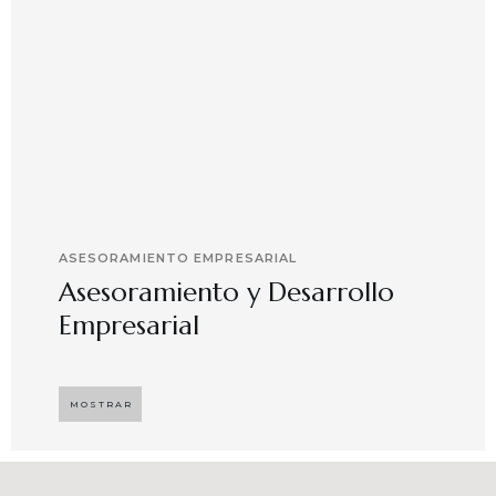
ASESORAMIENTO EMPRESARIAL
Asesoramiento y Desarrollo
Empresarial
Implementando propuestas que buscan
desarrollar el compromiso y motivación en el
MOSTRAR
capital humano en ambientes de trabajo más
agradables y potenciadores de una mayor
competitividad, enfocándose en resultados