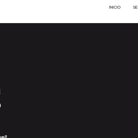
INICIO
SE
a
o
el!