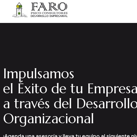
Impulsamos
el Éxito de tu Empres
a través del Desarroll
Organizacional
¡Agenda una asesoría y lleva tu equipo al siguiente niv