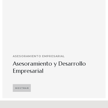
ASESORAMIENTO EMPRESARIAL
Asesoramiento y Desarrollo
Empresarial
Implementando propuestas que buscan
desarrollar el compromiso y motivación en el
MOSTRAR
capital humano en ambientes de trabajo más
agradables y potenciadores de una mayor
competitividad, enfocándose en resultados