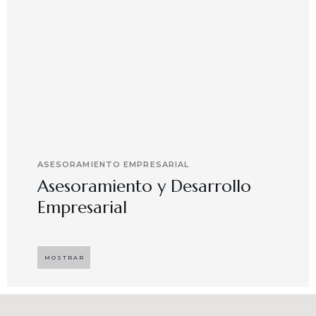
ASESORAMIENTO EMPRESARIAL
Asesoramiento y Desarrollo
Empresarial
Implementando propuestas que buscan
desarrollar el compromiso y motivación en el
MOSTRAR
capital humano en ambientes de trabajo más
agradables y potenciadores de una mayor
competitividad, enfocándose en resultados