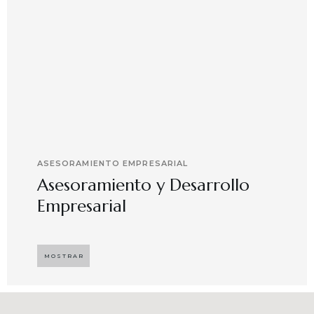
ASESORAMIENTO EMPRESARIAL
Asesoramiento y Desarrollo
Empresarial
Implementando propuestas que buscan
desarrollar el compromiso y motivación en el
MOSTRAR
capital humano en ambientes de trabajo más
agradables y potenciadores de una mayor
competitividad, enfocándose en resultados