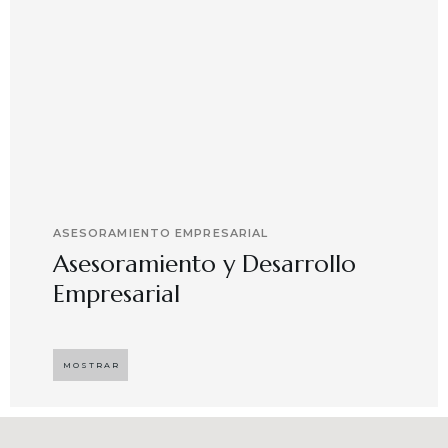
ASESORAMIENTO EMPRESARIAL
Asesoramiento y Desarrollo
Empresarial
Implementando propuestas que buscan
desarrollar el compromiso y motivación en el
MOSTRAR
capital humano en ambientes de trabajo más
agradables y potenciadores de una mayor
competitividad, enfocándose en resultados