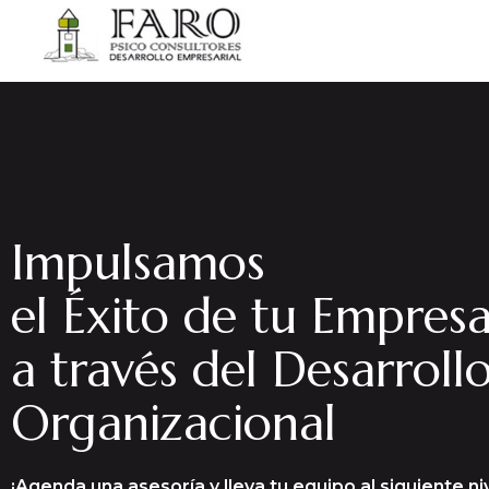
Impulsamos
el Éxito de tu Empres
a través del Desarroll
Organizacional
¡Agenda una asesoría y lleva tu equipo al siguiente niv