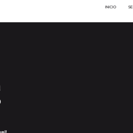
INICIO
SE
a
o
el!