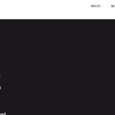
INICIO
SE
a
o
el!