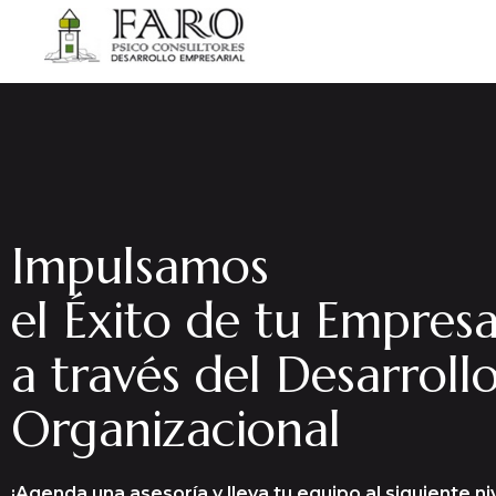
Impulsamos
el Éxito de tu Empres
a través del Desarroll
Organizacional
¡Agenda una asesoría y lleva tu equipo al siguiente niv