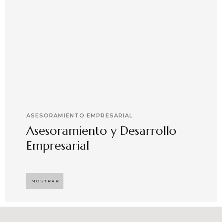
ASESORAMIENTO EMPRESARIAL
Asesoramiento y Desarrollo
Empresarial
Implementando propuestas que buscan
desarrollar el compromiso y motivación en el
MOSTRAR
capital humano en ambientes de trabajo más
agradables y potenciadores de una mayor
competitividad, enfocándose en resultados