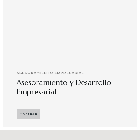
ASESORAMIENTO EMPRESARIAL
Asesoramiento y Desarrollo
Empresarial
Implementando propuestas que buscan
desarrollar el compromiso y motivación en el
MOSTRAR
capital humano en ambientes de trabajo más
agradables y potenciadores de una mayor
competitividad, enfocándose en resultados