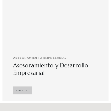
ASESORAMIENTO EMPRESARIAL
Asesoramiento y Desarrollo
Empresarial
Implementando propuestas que buscan
desarrollar el compromiso y motivación en el
MOSTRAR
capital humano en ambientes de trabajo más
agradables y potenciadores de una mayor
competitividad, enfocándose en resultados