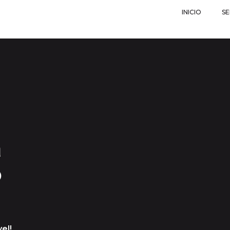
INICIO
SE
a
o
el!