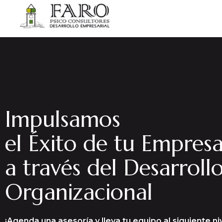
Impulsamos
el Éxito de tu Empres
a través del Desarroll
Organizacional
¡Agenda una asesoría y lleva tu equipo al siguiente niv