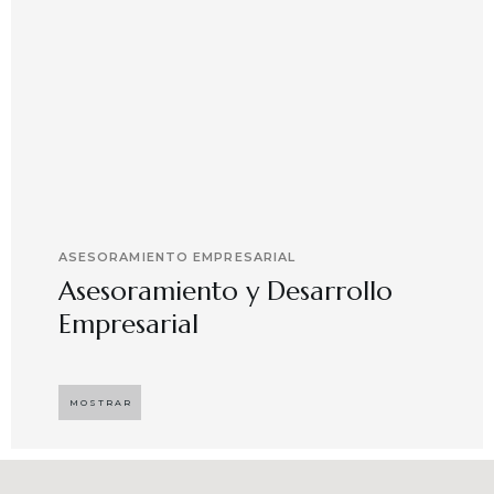
ASESORAMIENTO EMPRESARIAL
Asesoramiento y Desarrollo
Empresarial
Implementando propuestas que buscan
desarrollar el compromiso y motivación en el
MOSTRAR
capital humano en ambientes de trabajo más
agradables y potenciadores de una mayor
competitividad, enfocándose en resultados