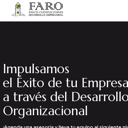
Impulsamos
el Éxito de tu Empres
a través del Desarroll
Organizacional
¡Agenda una asesoría y lleva tu equipo al siguiente niv