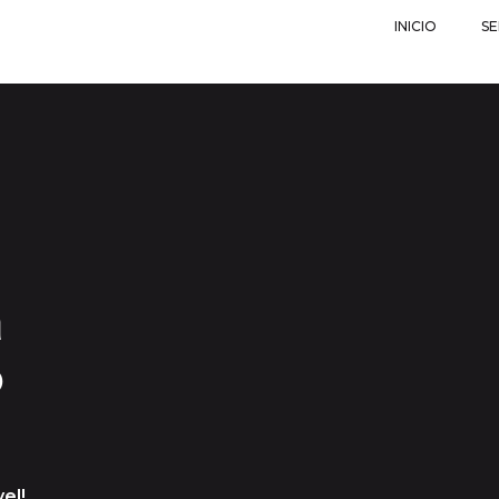
INICIO
SE
a
o
el!