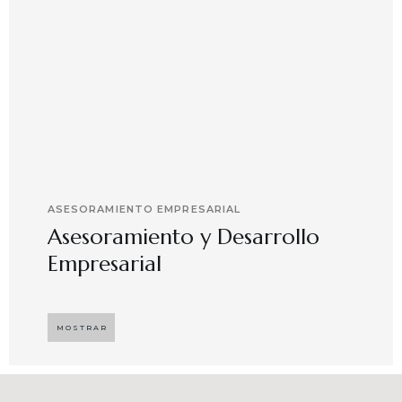
ASESORAMIENTO EMPRESARIAL
Asesoramiento y Desarrollo
Empresarial
Implementando propuestas que buscan
desarrollar el compromiso y motivación en el
MOSTRAR
capital humano en ambientes de trabajo más
agradables y potenciadores de una mayor
competitividad, enfocándose en resultados