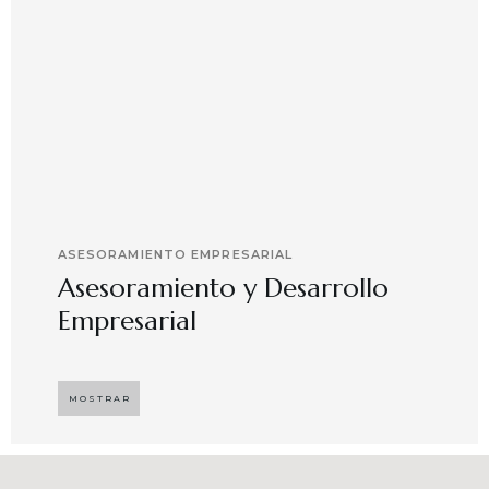
ASESORAMIENTO EMPRESARIAL
Asesoramiento y Desarrollo
Empresarial
Implementando propuestas que buscan
desarrollar el compromiso y motivación en el
MOSTRAR
capital humano en ambientes de trabajo más
agradables y potenciadores de una mayor
competitividad, enfocándose en resultados